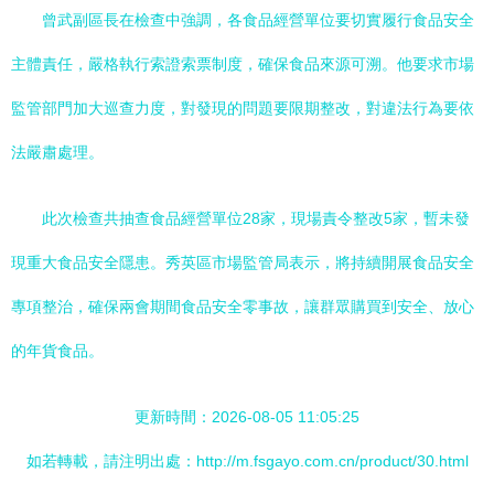
曾武副區長在檢查中強調，各食品經營單位要切實履行食品安全
主體責任，嚴格執行索證索票制度，確保食品來源可溯。他要求市場
監管部門加大巡查力度，對發現的問題要限期整改，對違法行為要依
法嚴肅處理。
此次檢查共抽查食品經營單位28家，現場責令整改5家，暫未發
現重大食品安全隱患。秀英區市場監管局表示，將持續開展食品安全
專項整治，確保兩會期間食品安全零事故，讓群眾購買到安全、放心
的年貨食品。
更新時間：2026-08-05 11:05:25
如若轉載，請注明出處：http://m.fsgayo.com.cn/product/30.html