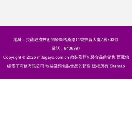
章——網站建設協
焦散裝及預包裝食
議正式簽訂
品銷售環節
地址：拉薩經濟技術開發區格桑路11號投資大廈7層703號
電話：6406997
Copyright © 2026
m.fsgayo.com.cn
散裝及預包裝食品的銷售
西藏錦
繡電子商務有限公司
散裝及預包裝食品的銷售
版權所有
Sitemap