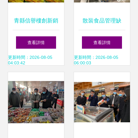
青縣信譽樓創新銷
散裝食品管理缺
售模式 散稱食品分
失，青島多家小超
查看詳情
查看詳情
裝盒整件銷售，便
市因銷售違規受罰
更新時間：2026-08-05
更新時間：2026-08-05
04:03:42
06:00:03
捷與效率雙贏