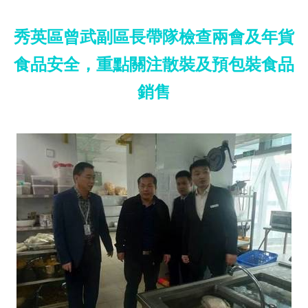
秀英區曾武副區長帶隊檢查兩會及年貨
食品安全，重點關注散裝及預包裝食品
銷售