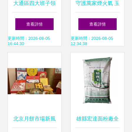
大通區四大班子領
守護萬家煙火氣 玉
導帶隊開展節日慰
林、福綿檢市聯
查看詳情
查看詳情
問暨“三品一特”及
動，筑牢冷鏈與散
更新時間：2026-08-05
更新時間：2026-08-05
16:44:30
12:34:38
散裝、預包裝食品
裝食品防疫安全線
安全檢查
北京月餅市場新風
雄縣宏達面粉廠全