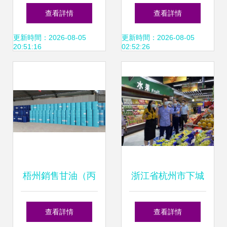
向 散裝單品崛起，
國經銷商招募公告
查看詳情
查看詳情
禮盒銷售遇冷
攜手共創散裝與預
更新時間：2026-08-05
更新時間：2026-08-05
20:51:16
02:52:26
包裝食品銷售新篇
章
梧州銷售甘油（丙
浙江省杭州市下城
三醇）食品級甘油
區市場監管局 “三
查看詳情
查看詳情