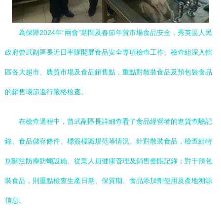
為保障2024年“兩會”期間及春節年貨市場食品安全，秀英區人民
政府曾武副區長近日率隊開展食品安全專項檢查工作。檢查組深入轄
區各大超市、農貿市場及食品銷售點，重點對散裝食品及預包裝食品
的銷售環節進行嚴格檢查。
在檢查過程中，曾武副區長詳細查看了食品經營者的進貨查驗記
錄、食品儲存條件、標簽標識規范等情況。針對散裝食品，檢查組特
別關注防塵防蠅設施、從業人員健康管理及銷售臺賬記錄；對于預包
裝食品，則重點檢查生產日期、保質期、食品添加劑使用及產地溯源
信息。